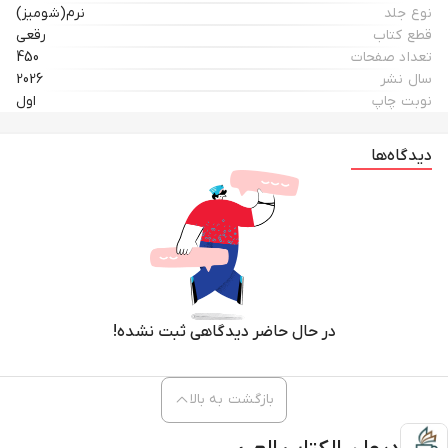
خالداً فی التاریخ تتناقله الأجیال والأقوام ویحکمون من خلاله علی هذا السلوک
نوع جلد
نرم(شومیز)
فیؤیدونه أو یرفضونه...
قطع کتاب
رقعی
تعداد صفحات
450
أما المقاومة فهی لیست مجرد تعبیر ولیست مجرد إظهار لعواطف وأحاسیس بل
سال نشر
2026
هی فی الواقع فعل وسلوک خارجی یقوم به الإنسان علی أثر عقیدة أو هدف أو قیم
نوبت چاپ
اول
عالیة وبالتالی فإن هذا الفعل یحتزن فی داخله معانی سامیة تدعو إلی التمجید
والقبول والاستحسان... فهو إذن موضوع بحد ذاته یشکل فی خلفیاته وأسبابه
دیدگاه‌ها
ونتائجه موارد للدراسة والتحقیق والتأمل.
لهذا ومن خلال ما تقدّم تنجلی الصورة أکثر فی أهمیة الترابط والتعاون بین هذین
الأمرین، فمهما کانت المقاومة سامیة وشریفة وفاعلة إذا لم یرافقها عمل
بمستواها لجهة التأریخ والتخلید فإنها لن تسمو بقیمتها الأصیلة السمو المناسب،
وتصبح علی هذا الأساس مسؤولیة الأدب والأدباء کبیرة حیث یفترض أن یُعمل
علی استخراج المفاهیم الأساسیة للمقاومة وتبیین الأسباب والأهداف والغایات
والحفاظ علی المصطلحات التی یترکها العمل المقاوم کالشهادة وغیرها...
در حال حاضر دیدگاهی ثبت نشده!
وعلی هذا الاساس قررنا ترجمة کتاب " آب هرگز نمی میرد" بقلم الکاتب حمید حسام
وهو روایة لفترة مشارکة الجریح العزیز القائد المیرزا محمّد سلکی فی مرحلة الدفاع
بازگشت به بالا
المقدّس کقائد لکتیبة أبی الفضل 152، التابعة لفرقة أنصار الحسین (ع) فی محافظة
همدان.