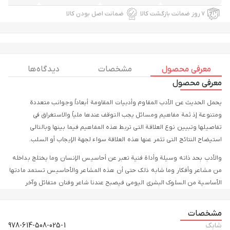
۷ روز ضمانت بازگشت کالا
ضمانت اصل بودن کالا
معرفی محصول
مشخصات
دیدگاه ها
معرفی محصول
یحمل الحدیث عن الأدب المقاوم وأدبیات المقاومة أبعاداً وجوانب متعددة
ومتنوعة إذ ثمة مفاهیم ومسائل یجب التوقف عندها ملیاً والاستغراق فی
تفاصیلها وتبیین نوع العلاقة التی تربط هذه المفاهیم فیما بینها وبالتالی
استیضاح النتائج التی تثمر عنها هذه العلاقة سواء لجهة الإیجاب أو السلب.
والأدب بحد ذاته وسیلة وأداة فنیة تعبر عن أحاسیس الإنسان وما یختلج بداخله
من مشاعر وأفکار وما شابه ذلک حتی أن هذه المشاعر والأحاسیس تستمد مادتها
الأساسیة من السلوک البشری الیومی فیصبح عندنا شاعر وفنان متفائل وآخر
متشائم وثالث یمیل إلی الجد ورابع... وهکذا، وعدا عن أن الأدب بحسب مادته
یدق أبواب الشعور الإنسانی ویمتزج مع الرغبة النفسیة للإبحار فی ألفاظ ومفاهیم
مشخصات
جمیلة جاذبة فهو یلعب دوراً هاماً وأساسیاً فی أن یبقی السلوک البشری متجذراً
شابک
978-614-508-025-1