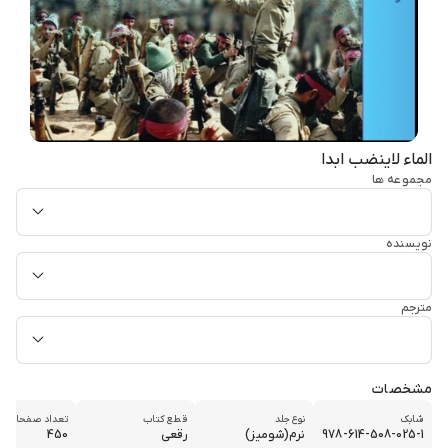
الماء لاینضب ابدا
مجموعه ها
نویسنده
مترجم
مشخصات
شابک
نوع جلد
قطع کتاب
تعداد صفحات
978-614-508-025-1
نرم(شومیز)
رقعی
450