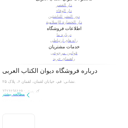
دار العصر
دار الوفاء
دور النشر للناشئین
دار الحضارة الإسلامیة
اطلاعات فروشگاه
درباره ما
راه های ارتباطی
خدمات مشتریان
قوانین مرجوعی
راهنمای خرید
درباره فروشگاه
دیوان الکتاب العربی
نشانی: قم، خیابان لقمان، لقمان ۶، پلاک ۲۵.
کد پستی: 3713156119
مطالعه بیشتر
تلفن دفتر: 02532910859
همراه: 09912503281