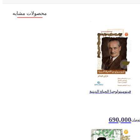
محصولات مشابه
فینومینولوجیا الحیاة الدینیة
690,000
تومان