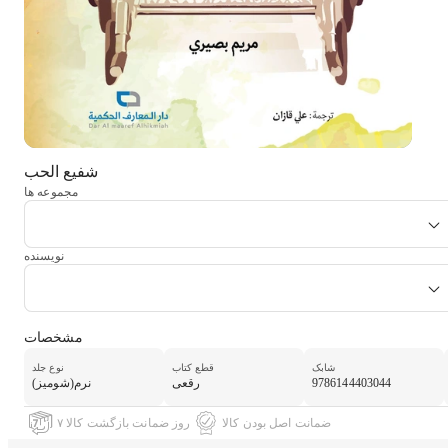
شفیع الحب
مجموعه ها
نویسنده
مشخصات
شابک
قطع کتاب
نوع جلد
9786144403044
رقعی
نرم(شومیز)
ضمانت اصل بودن کالا
۷ روز ضمانت بازگشت کالا