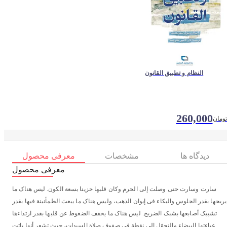
النظام و تطبیق القانون
260,000
تومان
دیدگاه ها
مشخصات
معرفی محصول
معرفی محصول
سارت وسارت حتی وصلت إلی الحرم وکان قلبها حزینا بسعة الکون. لیس هناک ما
یریحها بقدر الجلوس والبکاء فی إیوان الذهب، ولیس هناک ما یبعث الطمأنینة فیها بقدر
تشبیک أصابعها بشبک الضریح. لیس هناک ما یخفف الضغوط عن قلبها بقدر ارتداءها
عباءتها البیضاء والتحوّل إلی نقطة فی صفوف صلاة السیدات، حیث تشعر أنها باتت