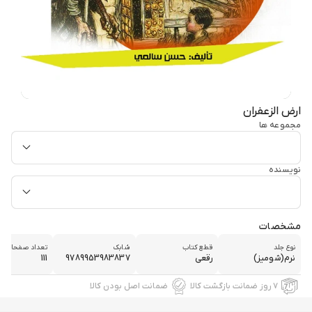
ارض الزعفران
مجموعه ها
نویسنده
مشخصات
نوع جلد
قطع کتاب
شابک
تعداد صفحات
نرم(شومیز)
رقعی
9789953983837
111
۷ روز ضمانت بازگشت کالا
ضمانت اصل بودن کالا