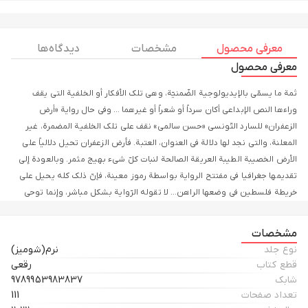
معرفی محصول
مشخصات
دیدگاه ها
معرفی محصول
ثمة ما یسمّی بالإیدیولوجیة الضّمنیّة، وهی تلک الأفکار أو الخلفیة التی یقف
وراءها النص الإبداعی أکان سرداً أو شعراً أو غیرهما ... وفی حال روایة «أرض
الزعفران» للسارد التّونسی «حسن سالمی» نقف علی تلک الخلفیة المضمرة، غیر
المعلنة، والتی نجد لها دلالة فی العنوان، العتبة. فأرض الزعفران تحیل دلالیاً علی
الأرض الخصیبة الطیبة العریقة الصالحة لنبات کلّ شیء بهیج مثمر. وبالعودة إلی
تقدیمها جغرافیا فی مفتتح الروایة بواسطة رموز معینة، فإنّ ذلک کله یحیل علی
خریطة فلسطین فی وضعها الراهن... لا تقوله الرّوایة بشکل مباشر، وإنما توحی
إلیه إیحاءً شفّافاً، تارکة خیال القارئ أن یؤوّل المکان بنفسه ویحدّد طبیعة الأرض
التی ستدور فیها أحداث الروایة... وهکذا نجد أنفسنا إزاء إحالة ضمنیّة تشیر إلی
مشخصات
أرض فلسطین المغتصبة والتی اتَّخذ لها السّارد حسن سالمی عدّة رموز منها أسماء
نوع جلد
نرم(شومیز)
القری والشّخوص والأحداث والأمکنة عموماً ...
قطع کتاب
رقعی
شابک
9789953983837
تعداد صفحات
111