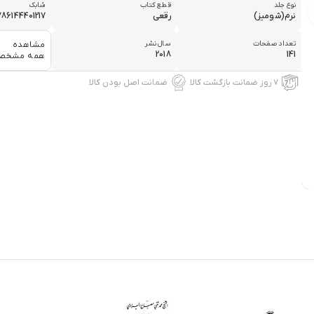
نوع جلد
قطع کتاب
شابک
نرم(شومیز)
رقعی
786144401217
تعداد صفحات
سال نشر
مشاهده
2018
141
همه مشخص
۷ روز ضمانت بازگشت کالا
ضمانت اصل بودن کالا