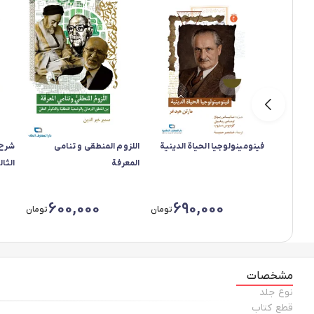
فینومینولوجیا الحیاة الدینیة
اللزوم المنطقی و تنامی
شرح 
المعرفة
الثا
600,000
690,000
تومان
تومان
مشخصات
نوع جلد
قطع کتاب