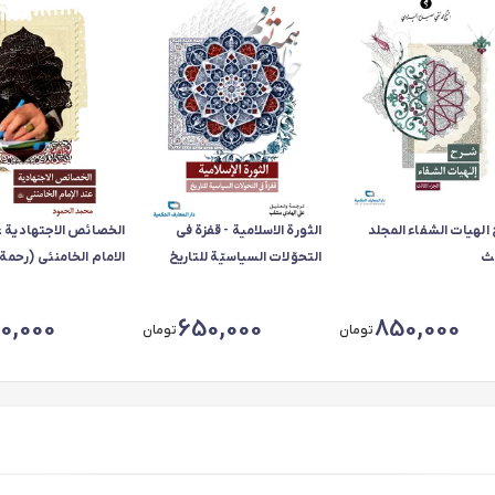
الهیات الشفاء المجلد
الثورة الاسلامیة - قفزة فی
الخصائص الاجتهادیة ع
لث
التحوّلات السیاسیّة للتاریخ
الامام الخامنئی (رحمة ا
علیه)
10,000
650,000
850,000
تومان
تومان