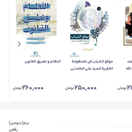
ند
موقع الشباب فی المنظومة
النظام و تطبیق القانون
لله
الفکریة للسید علی الخامنئی
260,000
250,000
2
تومان
تومان
تومان
نرم(شومیز)
رقعی