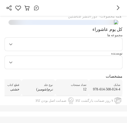
/
همه محصولات
دور النشر للناشئین
کل یوم عاشوراء
مجموعه ها
نویسنده
مشخصات
شابک
تعداد صفحات
نوع جلد
قطع کتاب
978-614-508-024-4
12
نرم(شومیز)
خشتی
۷ روز ضمانت بازگشت کالا
ضمانت اصل بودن کالا