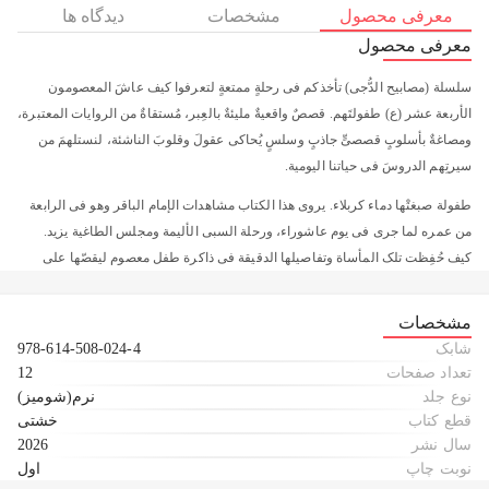
معرفی محصول
مشخصات
دیدگاه ها
معرفی محصول
سلسلة (مصابیح الدُّجی) تأخذکم فی رحلةٍ ممتعةٍ لتعرفوا کیف عاشَ المعصومون
الأربعة عشر (ع) طفولتَهم. قصصٌ واقعیةٌ ملیئةٌ بالعِبر، مُستقاةٌ من الروایات المعتبرة،
ومصاغةٌ بأسلوبٍ قصصیٍّ جاذبٍ وسلسٍ یُحاکی عقولَ وقلوبَ الناشئة، لنستلهمَ من
سیرتِهم الدروسَ فی حیاتنا الیومیة.
طفولة صبغتْها دماء کربلاء. یروی هذا الکتاب مشاهدات الإمام الباقر وهو فی الرابعة
من عمره لما جری فی یوم عاشوراء، ورحلة السبی الألیمة ومجلس الطاغیة یزید.
کیف حُفِظت تلک المأساة وتفاصیلها الدقیقة فی ذاکرة طفل معصوم لیقصّها علی
الأجیال القادمة؟
مشخصات
شابک
978-614-508-024-4
تعداد صفحات
12
نوع جلد
نرم(شومیز)
قطع کتاب
خشتی
سال نشر
2026
نوبت چاپ
اول