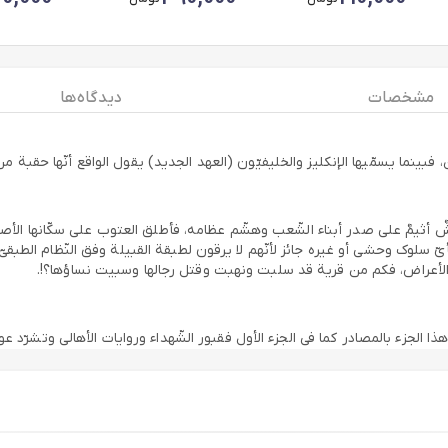
مشخصات
دیدگاه ها
 أثیمٌ علی صدر أبناء الشّعب وهشّم عظامه، فأطلق العتوب علی سکّانها الأصلیّی
 سلوک وحشی أو غیره جائز لأنّهم لا یرقون لطبقة القبیلة وفق النّظام الطبقیّ 
لأعراض، فکم من قریة قد سلبت ونهبت وقتل رجالها وسبیت نساؤها؟!.
 الجزء بالمصادر کما فی الجزء الأول فقبور الشّهداء وروایات الأهالی وتشرّد عو
الها. مع ملاحظة أنّ کثیر مما سیُنقل فی هذا الجزء هو اقتباسات لجرائم سجّلها