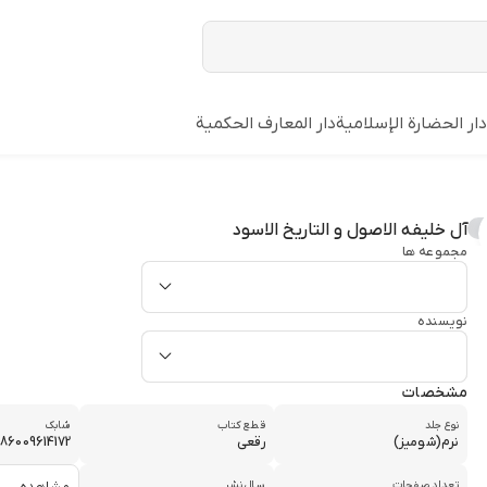
دار الحضارة الإسلامیة
دار المعارف الحکمیة
آل خلیفه الاصول و التاریخ الاسود
مجموعه ها
نویسنده
مشخصات
نوع جلد
قطع کتاب
شابک
نرم(شومیز)
رقعی
86009614172
تعداد صفحات
سال نشر