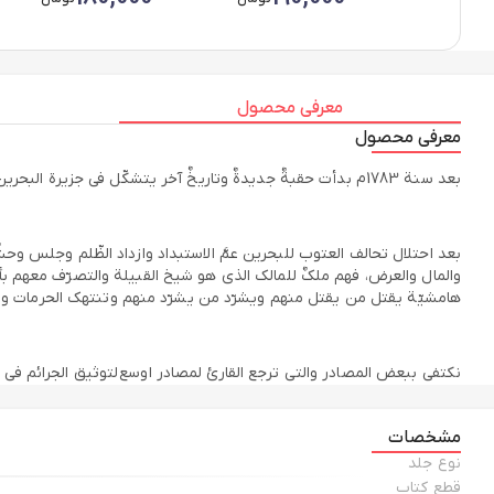
معرفی محصول
معرفی محصول
بعد سنة 1783م بدأت حقبةٌ جدیدةٌ وتاریخٌ آخر یتشکّل فی جزیرة البحرین، فبینما یسمّیها الإنکلیز والخلیفیّون (العهد الجدید) یقول الواقع أنّها حقبة من السواد، وتاریخٌ من الاندثار والتّهجیر ورحلة من الألم والعذاب.
بعد احتلال تحالف العتوب للبحرین عمَّ الاستبداد وازداد الظّلم وجلس وحشٌ
والمال والعرض، فهم ملکٌ للمالک الذی هو شیخ القبیلة والتصرّف معهم بأیّ
هامشیّة یقتل من یقتل منهم ویشرّد من یشرّد منهم وتنتهک الحرمات وا
نکتفی ببعض المصادر والتی ترجع القارئ لمصادر اوسع لتوثیق الجرائم فی هذا
الأمانة التاریخیّة سنذکر بعض المراجع التی یستطیع الباحث التوسّع من خل
مشخصات
نوع جلد
قطع کتاب