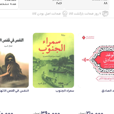
مشاهده
2016
88
همه مشخص
۷ روز ضمانت بازگشت کالا
ضمانت اصل بودن کالا
د الصادق
سمراء الجنوب
النفس فی قفص الاتها
70,000
390,000
210,000
تومان
تومان