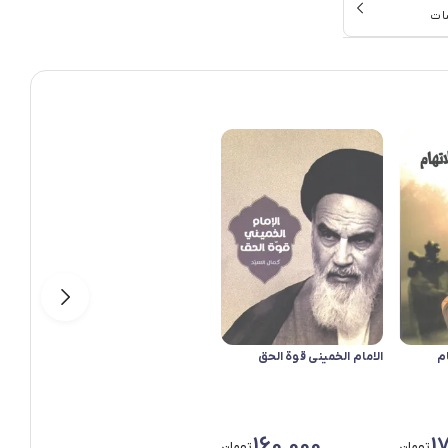
ات
م
الامام الخمینی قوة الحق
160,000
1
تومان
تومان