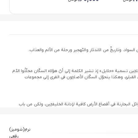
ن تسمیة «حلایل» إذ تشیر الکلمة إلی أنّ هؤلاء السکّان محلّلُوا الدّم
القبلیّ، وهکذا یتحوّل السکّان الأصلیّون فی القری إلی مجموعات
ائل البحارنة فی أقصاع الأرض کافیة لإدانة الخلیفیّین، ولکن من باب
 أبناء البحرین وتنظیمات معارضة.
نرم(شومیز)
رقعی